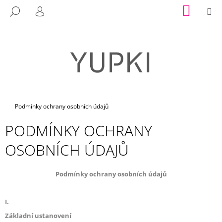
K
Přejít
NÁKUP
M
HLEDAT
na
KOŠÍK
O
PŘIHLÁŠENÍ
ZPĚT
ZPĚT
obsah
Š
Í
C
K
O
P
O
T
Domů
Podmínky ochrany osobních údajů
Ř
PODMÍNKY OCHRANY
E
B
OSOBNÍCH ÚDAJŮ
U
J
Podmínky ochrany osobních údajů
E
T
I.
E
Základní ustanovení
N