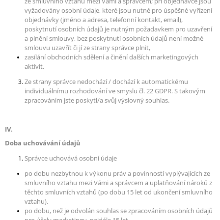
ze smluvního vztahu mezi Vámi a správcem; při objednávce jsou
vyžadovány osobní údaje, které jsou nutné pro úspěšné vyřízení
objednávky (jméno a adresa, telefonní kontakt, email),
poskytnutí osobních údajů je nutným požadavkem pro uzavření
a plnění smlouvy, bez poskytnutí osobních údajů není možné
smlouvu uzavřít či jí ze strany správce plnit,
zasílání obchodních sdělení a činění dalších marketingových
aktivit.
Ze strany správce nedochází / dochází k automatickému
individuálnímu rozhodování ve smyslu čl. 22 GDPR. S takovým
zpracováním jste poskytl/a svůj výslovný souhlas.
IV.
Doba uchovávání údajů
Správce uchovává osobní údaje
po dobu nezbytnou k výkonu práv a povinností vyplývajících ze
smluvního vztahu mezi Vámi a správcem a uplatňování nároků z
těchto smluvních vztahů (po dobu 15 let od ukončení smluvního
vztahu).
po dobu, než je odvolán souhlas se zpracováním osobních údajů