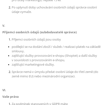
pro účely marketingu, nejdéle 15 let
Po uplynutí doby uchovávání osobních údajů správce osobní
údaje vymaže.
V.
Příjemci osobních údajů (subdodavatelé správce)
Příjemci osobních údajů jsou osoby
podílející se na dodání zboží / služeb / realizaci plateb na základě
smlouvy,
zajišťující služby provozování e-shopu (Shoptet) a další služby
v souvislosti s provozováním e-shopu,
zajišťující marketingové služby.
Správce nemá v úmyslu předat osobní údaje do třetí země (do
země mimo EU) nebo mezinárodní organizaci.
VI.
Vaše práva
Za podmínek stanovených v GDPR máte