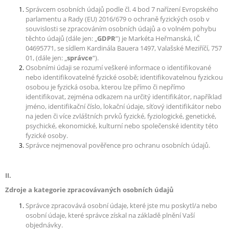
A
Správcem osobních údajů podle čl. 4 bod 7 nařízení Evropského
parlamentu a Rady (EU) 2016/679 o ochraně fyzických osob v
J
souvislosti se zpracováním osobních údajů a o volném pohybu
Í
těchto údajů (dále jen: „
GDPR
”) je Markéta Heřmanská, IČ
04695771, se sídlem Kardinála Bauera 1497, Valašské Meziříčí, 757
T
01, (dále jen: „
správce
“).
?
Osobními údaji se rozumí veškeré informace o identifikované
nebo identifikovatelné fyzické osobě; identifikovatelnou fyzickou
osobou je fyzická osoba, kterou lze přímo či nepřímo
identifikovat, zejména odkazem na určitý identifikátor, například
jméno, identifikační číslo, lokační údaje, síťový identifikátor nebo
na jeden či více zvláštních prvků fyzické, fyziologické, genetické,
HLEDAT
psychické, ekonomické, kulturní nebo společenské identity této
fyzické osoby.
Správce nejmenoval pověřence pro ochranu osobních údajů.
II.
Zdroje a kategorie zpracovávaných osobních údajů
Správce zpracovává osobní údaje, které jste mu poskytl/a nebo
osobní údaje, které správce získal na základě plnění Vaší
objednávky.