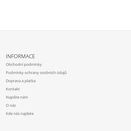
Z
Á
INFORMACE
P
Obchodní podmínky
A
Podmínky ochrany osobních údajů
T
Doprava a platba
Í
Kontakt
Napište nám
O nás
Kde nás najdete