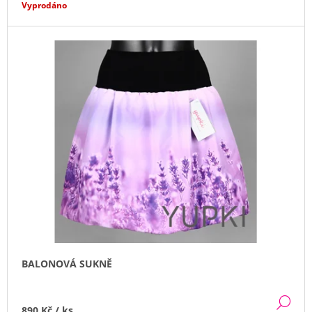
Vyprodáno
BALONOVÁ SUKNĚ
DE
890 Kč
/ ks