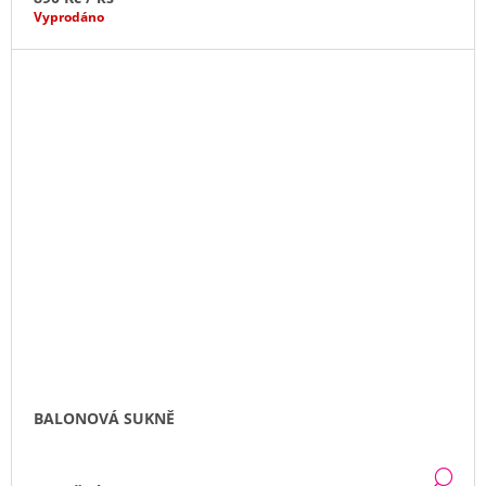
Vyprodáno
BALONOVÁ SUKNĚ
DE