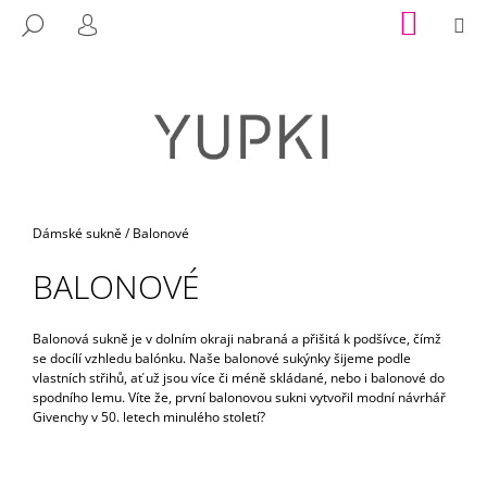
K
Přejít
NÁKUP
M
HLEDAT
na
KOŠÍK
O
PŘIHLÁŠENÍ
ZPĚT
ZPĚT
obsah
Š
Í
C
K
O
P
O
T
Domů
Dámské sukně
/
Balonové
Ř
BALONOVÉ
E
B
U
Balonová sukně je v dolním okraji nabraná a přišitá k podšívce, čímž
se docílí vzhledu balónku. Naše balonové sukýnky šijeme podle
J
vlastních střihů, ať už jsou více či méně skládané, nebo i balonové do
E
spodního lemu. Víte že, první balonovou sukni vytvořil modní návrhář
Givenchy v 50. letech minulého století?
T
E
N