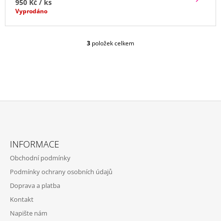
950 Kč
/ ks
Vyprodáno
3
položek celkem
O
V
L
Á
D
A
C
Í
P
Z
R
Á
V
INFORMACE
P
K
Obchodní podmínky
Y
A
V
Podmínky ochrany osobních údajů
T
Ý
Doprava a platba
P
Í
I
Kontakt
S
Napište nám
U