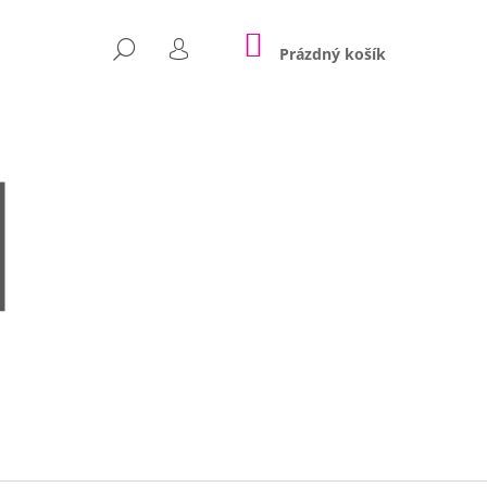
NÁKUPNÍ
HLEDAT
KOŠÍK
Prázdný košík
PŘIHLÁŠENÍ