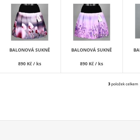
V
Ý
P
S
P
R
BALONOVÁ SUKNĚ
BALONOVÁ SUKNĚ
BA
O
D
890 Kč
/ ks
890 Kč
/ ks
U
K
3
položek celkem
O
T
V
Ů
L
Á
D
A
C
Í
P
R