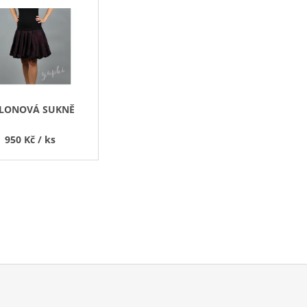
Z
E
N
Í
P
R
LONOVÁ SUKNĚ
O
D
950 Kč
/ ks
U
K
T
Ů